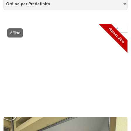
Ordina per Predefinito
+
ribasso 20%
Affitto