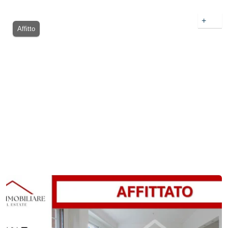
+
Affitto