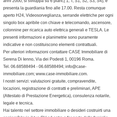
anni 2000, si sviluppa su 6 piani,( 1, T, S1, S2, S3, S4), è
presenta la guardiania fino alle 17.00. Resta comunque
aperto H24, Videosorveglianza, serrande elettriche per ogni
singolo box apribile con chiave e telecomando, ascensore,
colonnine per ricarica auto elettrica generali e TESLA. Le
presenti informazioni e planimetrie sono puramente
indicative e non costituiscono elementi contrattuali.
Per ulteriori informazioni contattare CASE Immobiliare di
Serena Di Ienno, Via dei Podesti 1, 00196 Roma.
Tel. 06.68588494 - 06.68588494; info@case-
immobiliare.com; www.case-immobiliare.com.
I nostri servizi: valutazioni gratuite, compravendite,
locazioni, registrazione di contratti e preliminari, APE
(Attestato di Prestazione Energetica), consulenza notarile,
legale e tecnica.
Hai talento nel settore immobiliare o desideri costruirti una