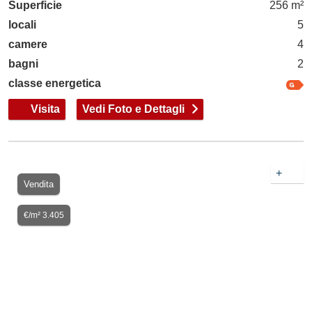
Superficie
256 m²
locali
5
camere
4
bagni
2
classe energetica
Visita
Vedi Foto e Dettagli
+
Vendita
€/m² 3.405