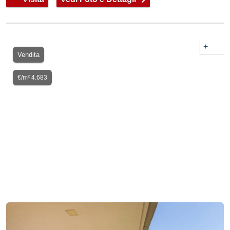
+
Vendita
€/m² 4.683