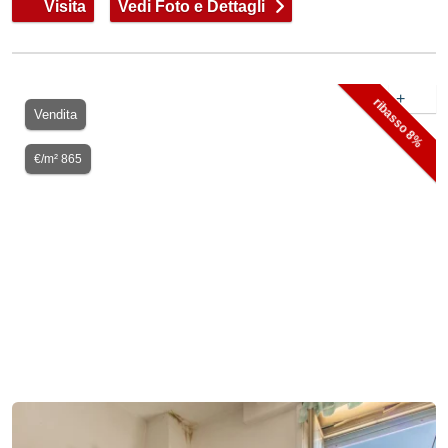
Visita
Vedi Foto e Dettagli
+
ribasso 8%
Vendita
€/m² 865