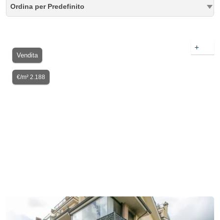
Ordina per Predefinito
+
Vendita
€/m² 2.188