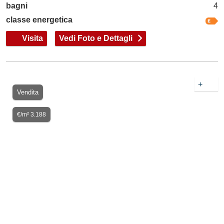
bagni
4
classe energetica
Visita
Vedi Foto e Dettagli
+
Vendita
€/m² 3.188