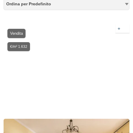
Ordina per Predefinito
+
Vendita
€/m² 1.632