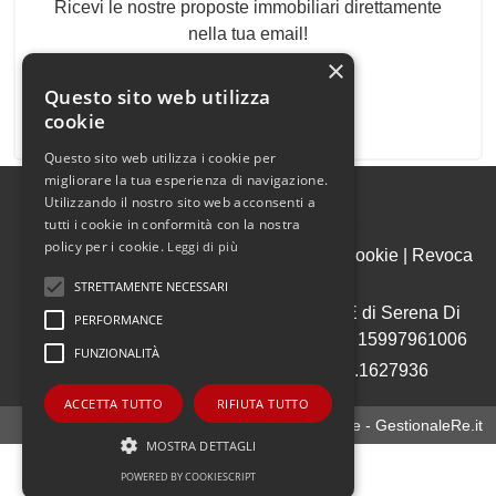
Ricevi le nostre proposte immobiliari direttamente
nella tua email!
×
Questo sito web utilizza
cookie
Questo sito web utilizza i cookie per
migliorare la tua esperienza di navigazione.
Utilizzando il nostro sito web acconsenti a
tutti i cookie in conformità con la nostra
policy per i cookie.
Leggi di più
Admin
|
Informativa Privacy
|
Informativa Cookie
|
Revoca
Consensi
STRETTAMENTE NECESSARI
© Copyright 2026 - CASE IMMOBILIARE di Serena Di
PERFORMANCE
Ienno Srls - All Rights reserved - Part. IVA 15997961006
FUNZIONALITÀ
Iscrizione REA della CCIAA di RM N.1627936
ACCETTA TUTTO
RIFIUTA TUTTO
Gestionale agenzia immobiliare - GestionaleRe.it
MOSTRA DETTAGLI
POWERED BY COOKIESCRIPT