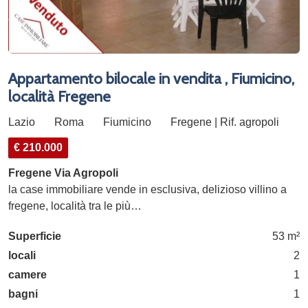
Appartamento bilocale in vendita , Fiumicino,
località Fregene
Lazio
Roma
Fiumicino
Fregene | Rif. agropoli
€ 210.000
Fregene Via Agropoli
la case immobiliare vende in esclusiva, delizioso villino a
fregene, località tra le più…
Superficie
53 m²
locali
2
camere
1
bagni
1