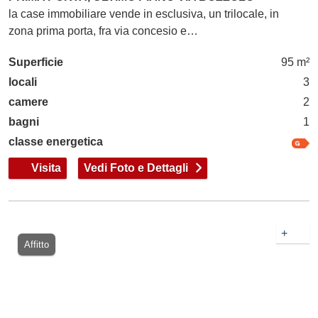
la case immobiliare vende in esclusiva, un trilocale, in
zona prima porta, fra via concesio e…
Superficie
95 m²
locali
3
camere
2
bagni
1
classe energetica
Visita
Vedi Foto e Dettagli
+
Affitto