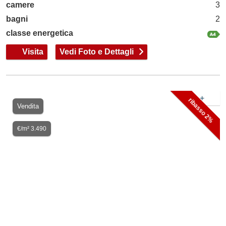
camere
3
bagni
2
classe energetica
Visita
Vedi Foto e Dettagli
+
ribasso 2%
Vendita
€/m² 3.490