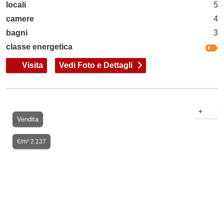
locali
5
camere
4
bagni
3
classe energetica
Visita
Vedi Foto e Dettagli
+
Vendita
€/m² 2.137