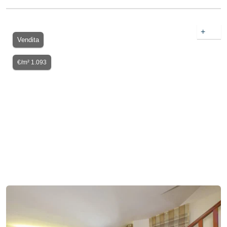
+
Vendita
€/m² 1.093