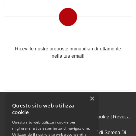
Newsletter Immobiliare
Ricevi le nostre proposte immobiliari direttamente
nella tua email!
×
Questo sito web utilizza
cookie
Admin
|
Informativa Privacy
|
Informativa Cookie
|
Revoca
Questo sito web utilizza i cookie per
Consensi
migliorare la tua esperienza di navigazione.
© Copyright 2026 - CASE IMMOBILIARE di Serena Di
Utilizzando il nostro sito web acconsenti a